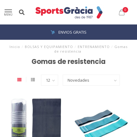
0
MENÚ
ENVIOS GRATIS
Inicio
/
BOLSAS Y EQUIPAMIENTO
/
ENTRENAMIENTO
/
Gomas
de resistencia
Gomas de resistencia