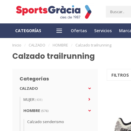
CATEGORÍAS
Ofertas
Servicios
Marc
ENTREGA EXPRESS
DEVOLUCIÓN FÁCIL
Inicio
/
CALZADO
/
HOMBRE
/
Calzado trailrunning
Calzado trailrunning
FILTROS
Categorías
CALZADO
MUJER
(408)
HOMBRE
(576)
Calzado senderismo