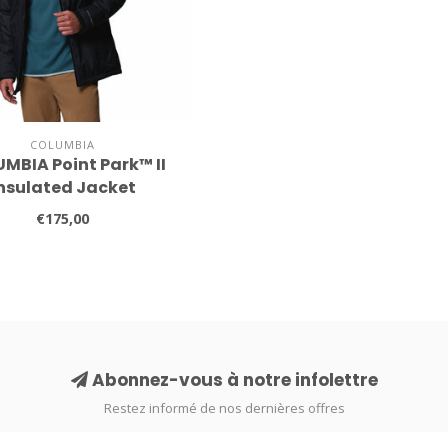
COLUMBIA
MBIA Point Park™ II
nsulated Jacket
€175,00
Abonnez-vous à notre infolettre
Restez informé de nos dernières offres