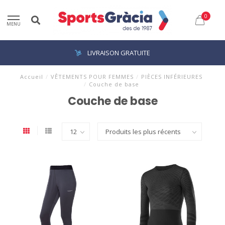
0
MENU
LIVRAISON GRATUITE
Accueil
/
VÊTEMENTS POUR FEMMES
/
PIÈCES INFÉRIEURES
/
Couche de base
Couche de base