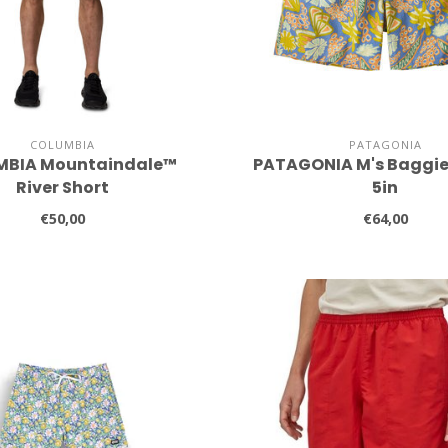
COLUMBIA
PATAGONIA
MBIA Mountaindale™
PATAGONIA M's Baggie
River Short
5in
€50,00
€64,00