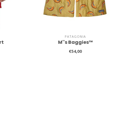
PATAGONIA
rt
M''s Baggies™
€54,00