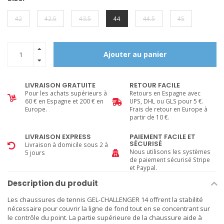
42
42.5
43.5
44
44.5
45
Ajouter au panier
LIVRAISON GRATUITE
RETOUR FACILE
Pour les achats supérieurs à
Retours en Espagne avec
60 € en Espagne et 200 € en
UPS, DHL ou GLS pour 5 €.
Europe.
Frais de retour en Europe à
partir de 10 €.
LIVRAISON EXPRESS
PAIEMENT FACILE ET
SÉCURISÉ
Livraison à domicile sous 2 à
Nous utilisons les systèmes
5 jours
de paiement sécurisé Stripe
et Paypal.
Description du produit
Les chaussures de tennis GEL-CHALLENGER 14 offrent la stabilité
nécessaire pour couvrir la ligne de fond tout en se concentrant sur
le contrôle du point. La partie supérieure de la chaussure aide à