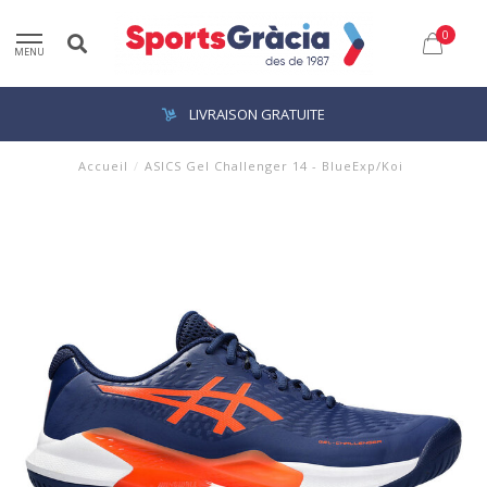
0
MENU
LIVRAISON GRATUITE
Accueil
/
ASICS Gel Challenger 14 - BlueExp/Koi