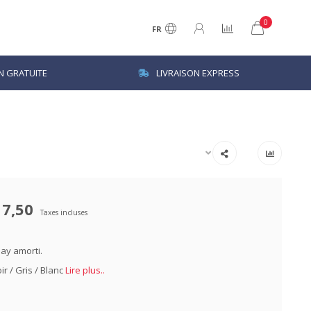
0
FR
N GRATUITE
LIVRAISON EXPRESS
17,50
Taxes incluses
ay amorti.
ir / Gris / Blanc
Lire plus..