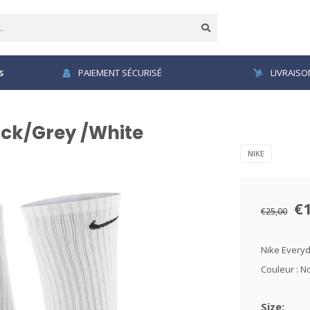
s
PAIEMENT SÉCURISÉ
LIVRAISO
ack/Grey /White
NIKE
€
€25,00
Nike Everyd
Couleur : No
Size: