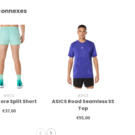
connexes
ASICS
ASICS
ore Split Short
ASICS Road Seamless SS
NE
Top
€37,00
€55,00