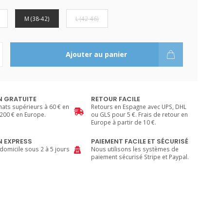
M (38-42)
L (42-46)
Ajouter au panier
N GRATUITE
RETOUR FACILE
hats supérieurs à 60 € en
Retours en Espagne avec UPS, DHL
200 € en Europe.
ou GLS pour 5 €. Frais de retour en
Europe à partir de 10 €.
N EXPRESS
PAIEMENT FACILE ET SÉCURISÉ
 domicile sous 2 à 5 jours
Nous utilisons les systèmes de
paiement sécurisé Stripe et Paypal.