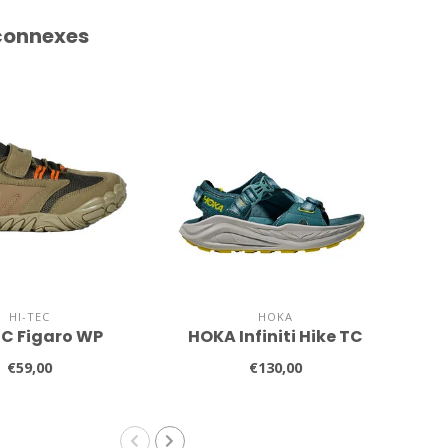
connexes
HI-TEC
HOKA
EC Figaro WP
HOKA Infiniti Hike TC
€59,00
€130,00