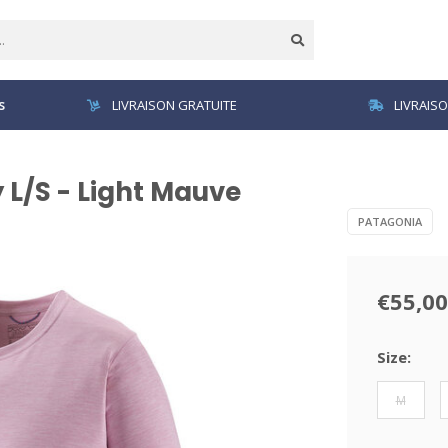
s
LIVRAISON GRATUITE
LIVRAIS
 L/S - Light Mauve
PATAGONIA
€55,00
Size:
M