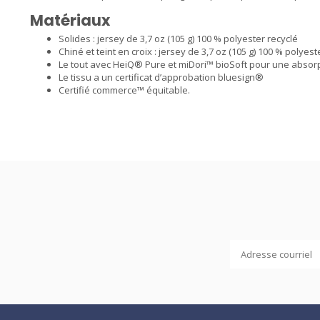
Matériaux
Solides : jersey de 3,7 oz (105 g) 100 % polyester recyclé
Chiné et teint en croix : jersey de 3,7 oz (105 g) 100 % polyest
Le tout avec HeiQ® Pure et miDori™ bioSoft pour une absor
Le tissu a un certificat d’approbation bluesign®
Certifié commerce™ équitable.