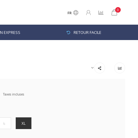
0
FR
ON EXPRESS
RETOUR FACILE
Taxes incluses
L
XL