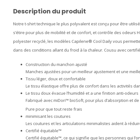
Description du produit
Notre t-shirt technique le plus polyvalent est conçu pour être utilis
s’étire pour plus de mobilité et de confort, et contrôle des odeurs
polyester recyclé, les modèles Capilene® Cool Daily vous permettent
dans des conditions allant du froid à la chaleur. Cousu avec certifi
Construction du manchon ajusté
Manches ajustées pour un meilleur ajustement et une meill
Tissu léger, doux et confortable
Le tissu élastique offre plus de confort dans les activités da
Le tissu doux évacue l’humidité et a une finition anti-odeurs
Fabriqué avec miDori™ bioSoft, pour plus d’absorption et d
Pure pour que tout reste frais
minimisant les coutures
Les coutures et les articulations minimalistes aident à rédui
Certifié équitable™
Certifié équitable™, ce qui signifie que les personnes qui l’o