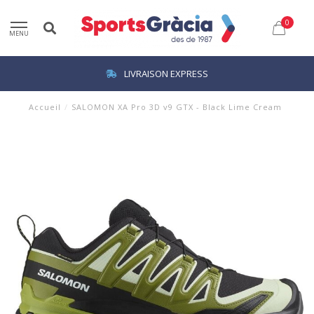
0
MENU
LIVRAISON EXPRESS
Accueil
/
SALOMON XA Pro 3D v9 GTX - Black Lime Cream