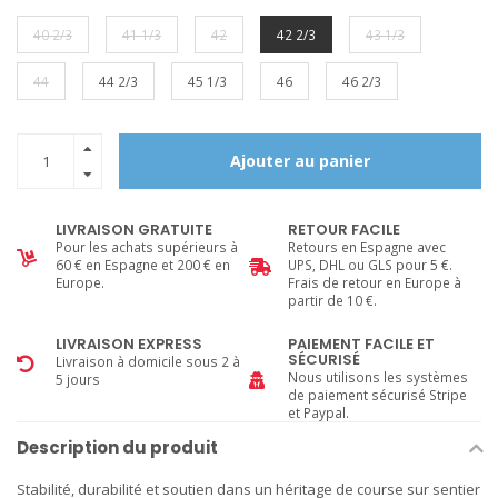
40 2/3
41 1/3
42
42 2/3
43 1/3
44
44 2/3
45 1/3
46
46 2/3
Ajouter au panier
LIVRAISON GRATUITE
RETOUR FACILE
Pour les achats supérieurs à
Retours en Espagne avec
60 € en Espagne et 200 € en
UPS, DHL ou GLS pour 5 €.
Europe.
Frais de retour en Europe à
partir de 10 €.
LIVRAISON EXPRESS
PAIEMENT FACILE ET
SÉCURISÉ
Livraison à domicile sous 2 à
Nous utilisons les systèmes
5 jours
de paiement sécurisé Stripe
et Paypal.
Description du produit
Stabilité, durabilité et soutien dans un héritage de course sur sentier