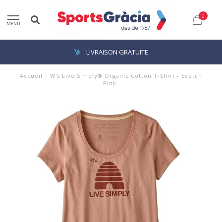
0
MENU
LIVRAISON GRATUITE
Accueil
/
W's Live Simply® Organic Cotton T-Shirt - Scotch
Pink