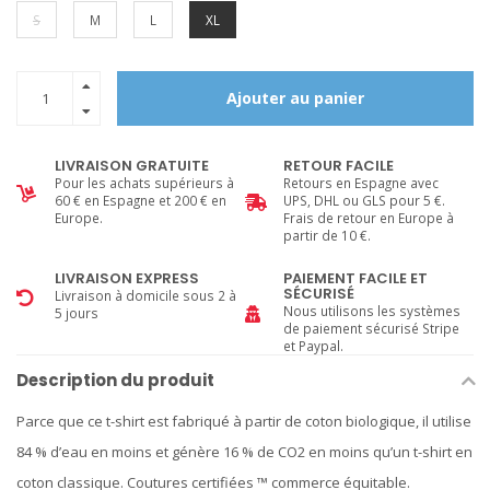
S
M
L
XL
Ajouter au panier
LIVRAISON GRATUITE
RETOUR FACILE
Pour les achats supérieurs à
Retours en Espagne avec
60 € en Espagne et 200 € en
UPS, DHL ou GLS pour 5 €.
Europe.
Frais de retour en Europe à
partir de 10 €.
LIVRAISON EXPRESS
PAIEMENT FACILE ET
SÉCURISÉ
Livraison à domicile sous 2 à
Nous utilisons les systèmes
5 jours
de paiement sécurisé Stripe
et Paypal.
Description du produit
Parce que ce t-shirt est fabriqué à partir de coton biologique, il utilise
84 % d’eau en moins et génère 16 % de CO2 en moins qu’un t-shirt en
coton classique. Coutures certifiées ™ commerce équitable.