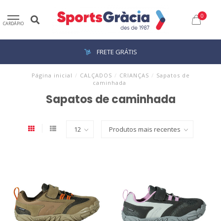
0
CARDÁPIO
FRETE GRÁTIS
Página inicial
/
CALÇADOS
/
CRIANÇAS
/
Sapatos de
caminhada
Sapatos de caminhada