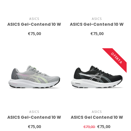
ASICS
ASICS
ASICS Gel-Contend 10 W
ASICS Gel-Contend 10 W
€75,00
€75,00
OFERTA
ASICS
ASICS
ASICS Gel-Contend 10 W
ASICS Gel Contend 10 W
€75,00
€75,00
€79,00