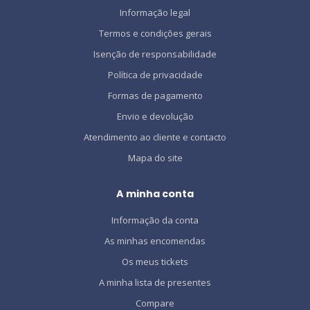
Informação legal
Termos e condições gerais
Isenção de responsabilidade
Política de privacidade
Formas de pagamento
Envio e devolução
Atendimento ao cliente e contacto
Mapa do site
A minha conta
Informação da conta
As minhas encomendas
Os meus tickets
A minha lista de presentes
Compare