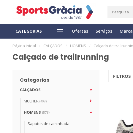
CATEGORIAS
Ofertas
Serviços
Marca
ENTREGA EXPRESSO
DEVOLUÇÃO FÁCIL
Página inicial
/
CALÇADOS
/
HOMENS
/
Calçado de trailrunni
Calçado de trailrunning
FILTROS
Categorias
CALÇADOS
MULHER
(408)
HOMENS
(576)
Sapatos de caminhada