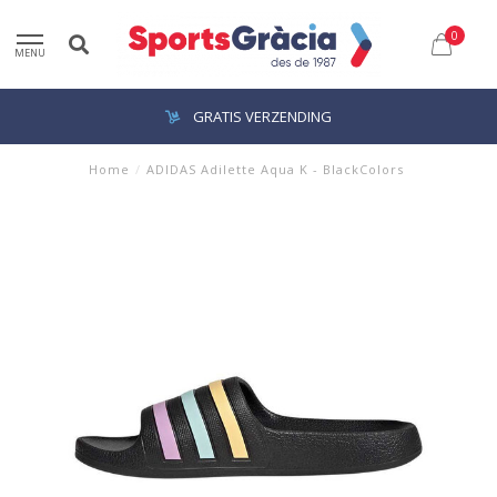
0
MENU
GRATIS VERZENDING
Home
/
ADIDAS Adilette Aqua K - BlackColors