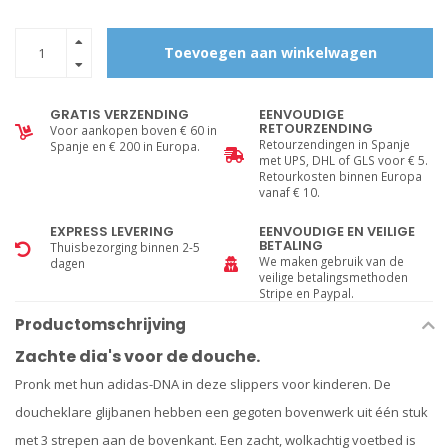
Toevoegen aan winkelwagen
GRATIS VERZENDING
EENVOUDIGE
RETOURZENDING
Voor aankopen boven € 60 in
Retourzendingen in Spanje
Spanje en € 200 in Europa.
met UPS, DHL of GLS voor € 5.
Retourkosten binnen Europa
vanaf € 10.
EXPRESS LEVERING
EENVOUDIGE EN VEILIGE
BETALING
Thuisbezorging binnen 2-5
We maken gebruik van de
dagen
veilige betalingsmethoden
Stripe en Paypal.
Productomschrijving
Zachte dia's voor de douche.
Pronk met hun adidas-DNA in deze slippers voor kinderen. De
doucheklare glijbanen hebben een gegoten bovenwerk uit één stuk
met 3 strepen aan de bovenkant. Een zacht, wolkachtig voetbed is