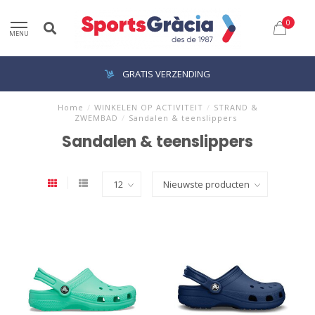
0
MENU
GRATIS VERZENDING
Home
/
WINKELEN OP ACTIVITEIT
/
STRAND &
ZWEMBAD
/
Sandalen & teenslippers
Sandalen & teenslippers