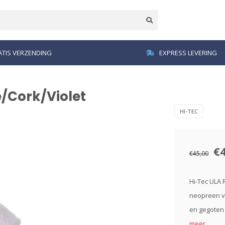
TIS VERZENDING
EXPRESS LEVERING
e/Cork/Violet
HI-TEC
€
€45,00
Hi-Tec ULA
neopreen vo
en gegoten 
meer..