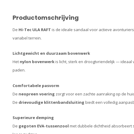
Productomschrijving
De
Hi-Tec ULA RAFT
is de ideale sandaal voor actieve avonturier
variabel terrein.
Lichtgewicht en duurzaam bovenwerk
Het
nylon bovenwerk
is licht, sterk en droogtvriendelijk — ideaal
paden.
Comfortabele pasvorm
De
neopreen voering
zorgt voor een zachte aanraking op de huid 
De
drievoudige klittenbandsluiting
biedt een volledig aanpasb
Superieure demping
De
gegoten EVA-tussenzool
met dubbele dichtheid absorbeert s