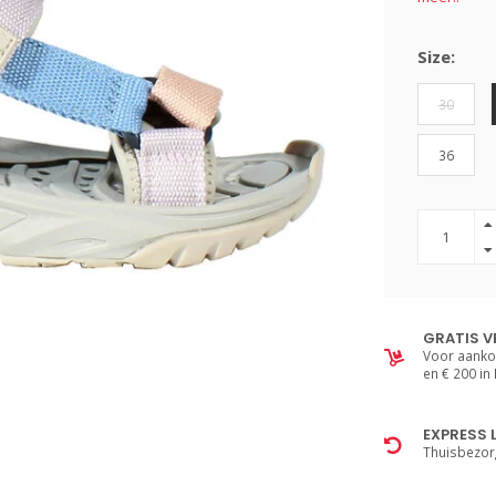
Size:
30
36
GRATIS V
Voor aanko
en € 200 in
EXPRESS 
Thuisbezor