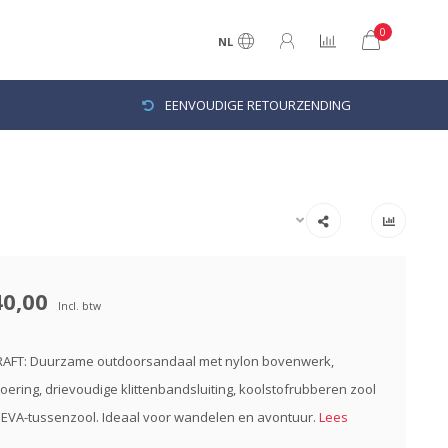
0
NL
EENVOUDIGE RETOURZENDING
40,00
Incl. btw
 RAFT: Duurzame outdoorsandaal met nylon bovenwerk,
ering, drievoudige klittenbandsluiting, koolstofrubberen zool
EVA-tussenzool. Ideaal voor wandelen en avontuur.
Lees