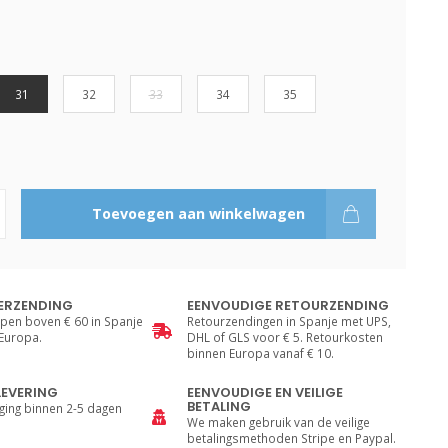
31
32
33
34
35
Toevoegen aan winkelwagen
ERZENDING
EENVOUDIGE RETOURZENDING
pen boven € 60 in Spanje
Retourzendingen in Spanje met UPS,
 Europa.
DHL of GLS voor € 5. Retourkosten
binnen Europa vanaf € 10.
LEVERING
EENVOUDIGE EN VEILIGE
BETALING
ging binnen 2-5 dagen
We maken gebruik van de veilige
betalingsmethoden Stripe en Paypal.