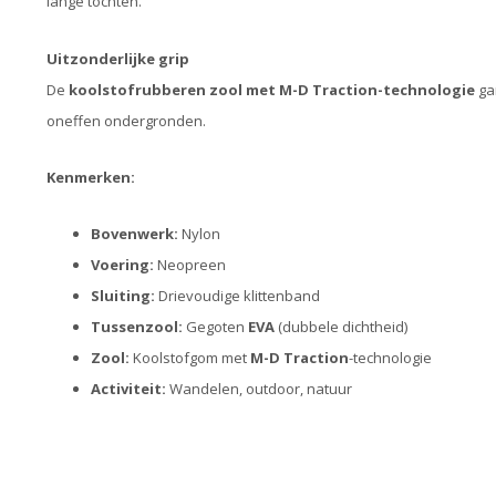
lange tochten.
Uitzonderlijke grip
De
koolstofrubberen zool met M-D Traction-technologie
gar
oneffen ondergronden.
Kenmerken:
Bovenwerk:
Nylon
Voering:
Neopreen
Sluiting:
Drievoudige klittenband
Tussenzool:
Gegoten
EVA
(dubbele dichtheid)
Zool:
Koolstofgom met
M-D Traction
-technologie
Activiteit:
Wandelen, outdoor, natuur