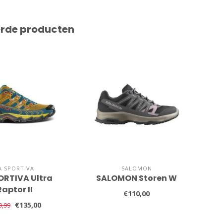
erde producten
A SPORTIVA
SALOMON
ORTIVA Ultra
SALOMON Storen W
SA
Raptor II
€110,00
€135,00
9,99