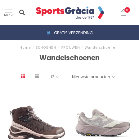
0
MENU
GRATIS VERZENDING
Home
/
SCHOENEN
/
VROUWEN
/
Wandelschoenen
Wandelschoenen