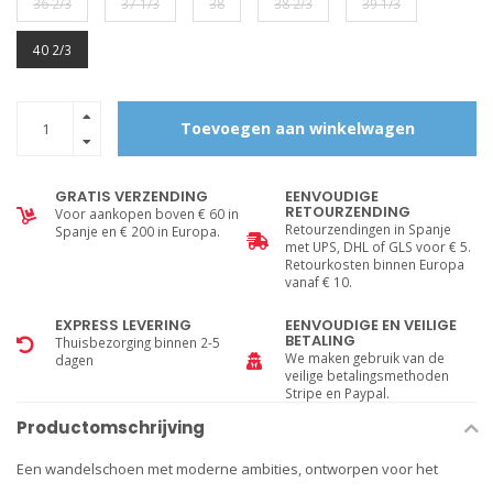
36 2/3
37 1/3
38
38 2/3
39 1/3
40 2/3
Toevoegen aan winkelwagen
GRATIS VERZENDING
EENVOUDIGE
RETOURZENDING
Voor aankopen boven € 60 in
Retourzendingen in Spanje
Spanje en € 200 in Europa.
met UPS, DHL of GLS voor € 5.
Retourkosten binnen Europa
vanaf € 10.
EXPRESS LEVERING
EENVOUDIGE EN VEILIGE
BETALING
Thuisbezorging binnen 2-5
We maken gebruik van de
dagen
veilige betalingsmethoden
Stripe en Paypal.
Productomschrijving
Een wandelschoen met moderne ambities, ontworpen voor het