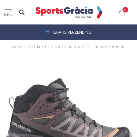
0
MENU
GRATIS VERZENDING
Home
/
SALOMON X Ultra 360 Mid W GTX - Plum/Phanthom