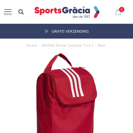
0
MENU
GRATIS VERZENDING
Home
/
ADIDAS Bolsa Calzado Tiro L - Red