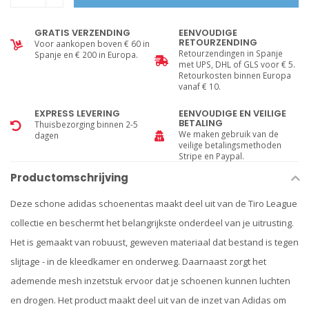
GRATIS VERZENDING
EENVOUDIGE
RETOURZENDING
Voor aankopen boven € 60 in
Retourzendingen in Spanje
Spanje en € 200 in Europa.
met UPS, DHL of GLS voor € 5.
Retourkosten binnen Europa
vanaf € 10.
EXPRESS LEVERING
EENVOUDIGE EN VEILIGE
BETALING
Thuisbezorging binnen 2-5
We maken gebruik van de
dagen
veilige betalingsmethoden
Stripe en Paypal.
Productomschrijving
Deze schone adidas schoenentas maakt deel uit van de Tiro League
collectie en beschermt het belangrijkste onderdeel van je uitrusting.
Het is gemaakt van robuust, geweven materiaal dat bestand is tegen
slijtage - in de kleedkamer en onderweg. Daarnaast zorgt het
ademende mesh inzetstuk ervoor dat je schoenen kunnen luchten
en drogen. Het product maakt deel uit van de inzet van Adidas om