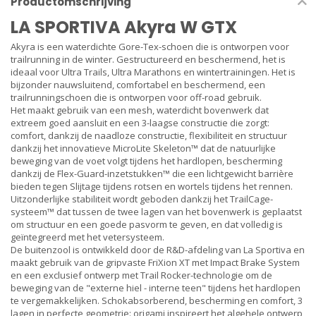
Productomschrijving
LA SPORTIVA Akyra W GTX
Akyra is een waterdichte Gore-Tex-schoen die is ontworpen voor
trailrunning in de winter. Gestructureerd en beschermend, het is
ideaal voor Ultra Trails, Ultra Marathons en wintertrainingen. Het is
bijzonder nauwsluitend, comfortabel en beschermend, een
trailrunningschoen die is ontworpen voor off-road gebruik.
Het maakt gebruik van een mesh, waterdicht bovenwerk dat
extreem goed aansluit en een 3-laagse constructie die zorgt:
comfort, dankzij de naadloze constructie, flexibiliteit en structuur
dankzij het innovatieve MicroLite Skeleton™ dat de natuurlijke
beweging van de voet volgt tijdens het hardlopen, bescherming
dankzij de Flex-Guard-inzetstukken™ die een lichtgewicht barrière
bieden tegen Slijtage tijdens rotsen en wortels tijdens het rennen.
Uitzonderlijke stabiliteit wordt geboden dankzij het TrailCage-
systeem™ dat tussen de twee lagen van het bovenwerk is geplaatst
om structuur en een goede pasvorm te geven, en dat volledig is
geïntegreerd met het vetersysteem.
De buitenzool is ontwikkeld door de R&D-afdeling van La Sportiva en
maakt gebruik van de gripvaste FriXion XT met Impact Brake System
en een exclusief ontwerp met Trail Rocker-technologie om de
beweging van de "externe hiel - interne teen" tijdens het hardlopen
te vergemakkelijken. Schokabsorberend, bescherming en comfort, 3
lagen in perfecte geometrie: origami inspireert het algehele ontwerp