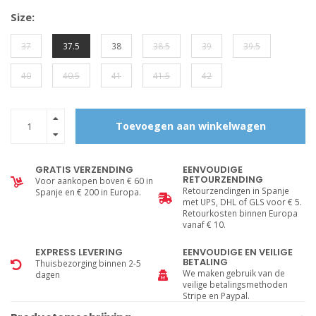
Size:
37
37.5
38
38.5
39
39.5
40
40.5
41
41.5
42
Toevoegen aan winkelwagen
GRATIS VERZENDING
EENVOUDIGE
RETOURZENDING
Voor aankopen boven € 60 in
Retourzendingen in Spanje
Spanje en € 200 in Europa.
met UPS, DHL of GLS voor € 5.
Retourkosten binnen Europa
vanaf € 10.
EXPRESS LEVERING
EENVOUDIGE EN VEILIGE
BETALING
Thuisbezorging binnen 2-5
We maken gebruik van de
dagen
veilige betalingsmethoden
Stripe en Paypal.