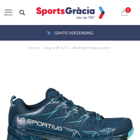
0
MENU
GRATIS VERZENDING
Home
/
Akyra W GTX - Midnight/Aquarelle