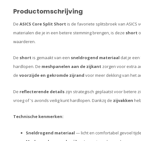
Productomschrijving
De
ASICS Core Split Short
is de favoriete splitsbroek van ASICS 
materialen die je in een betere stemming brengen, is deze
short
o
waarderen.
De
short
is gemaakt van een
sneldrogend materiaal
dat je een 
hardlopen. De
meshpanelen aan de zijkant
zorgen voor extra a
de
voorzijde en gekromde zijrand
voor meer dekking van het a
De
reflecterende details
zijn strategisch geplaatst voor betere zi
vroeg of 's avonds veilig kunt hardlopen. Dankzij de
zijvakken
heb 
Technische kenmerken:
Sneldrogend materiaal
— licht en comfortabel gevoel tijd