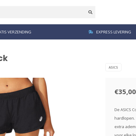
TIS VERZENDING
EXPRESS LEVERING
ck
ASICS
€35,00
De ASICS Cor
hardlopen. 
extra adem
voor elke l