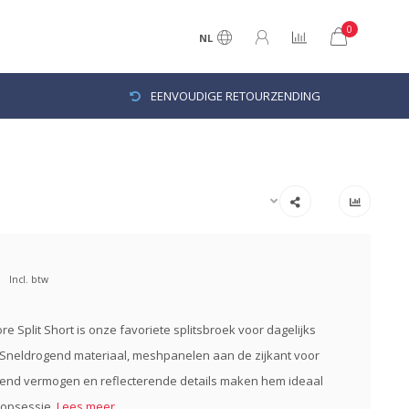
0
NL
EENVOUDIGE RETOURZENDING
Incl. btw
e Split Short is onze favoriete splitsbroek voor dagelijks
Sneldrogend materiaal, meshpanelen aan de zijkant voor
end vermogen en reflecterende details maken hem ideaal
oopsessie.
Lees meer..