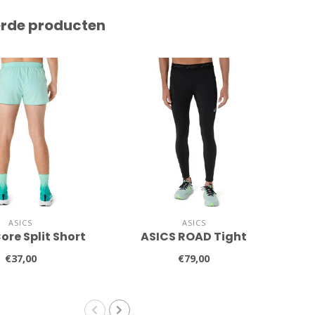
erde producten
ASICS
ASICS
ore Split Short
ASICS ROAD Tight
ASI
€37,00
€79,00