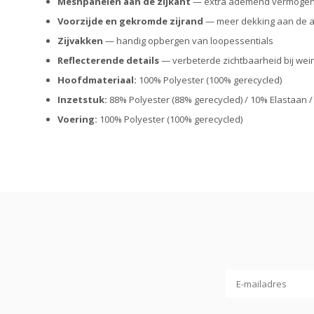
Meshpanelen aan de zijkant
— extra ademend vermogen 
Voorzijde en gekromde zijrand
— meer dekking aan de a
Zijvakken
— handig opbergen van loopessentials
Reflecterende details
— verbeterde zichtbaarheid bij weini
Hoofdmateriaal:
100% Polyester (100% gerecycled)
Inzetstuk:
88% Polyester (88% gerecycled) / 10% Elastaan /
Voering:
100% Polyester (100% gerecycled)