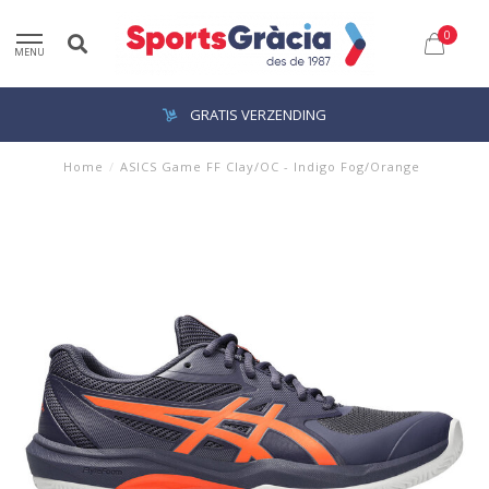
0
MENU
GRATIS VERZENDING
Home
/
ASICS Game FF Clay/OC - Indigo Fog/Orange