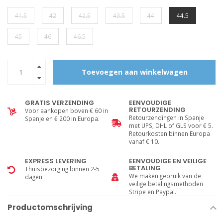
41.5
42
42.5
43.5
44
44.5
45
46
46.5
Toevoegen aan winkelwagen
GRATIS VERZENDING
EENVOUDIGE
RETOURZENDING
Voor aankopen boven € 60 in
Retourzendingen in Spanje
Spanje en € 200 in Europa.
met UPS, DHL of GLS voor € 5.
Retourkosten binnen Europa
vanaf € 10.
EXPRESS LEVERING
EENVOUDIGE EN VEILIGE
BETALING
Thuisbezorging binnen 2-5
We maken gebruik van de
dagen
veilige betalingsmethoden
Stripe en Paypal.
Productomschrijving