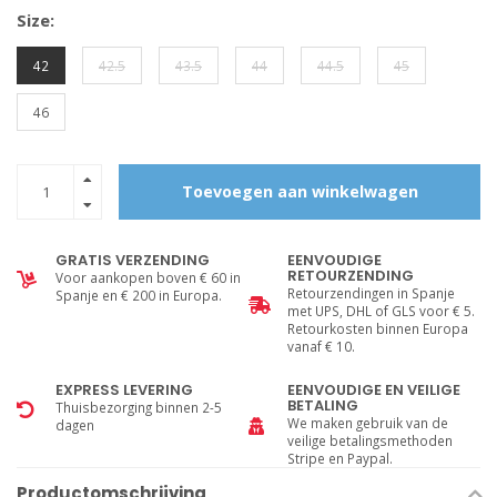
Size:
42
42.5
43.5
44
44.5
45
46
Toevoegen aan winkelwagen
GRATIS VERZENDING
EENVOUDIGE
RETOURZENDING
Voor aankopen boven € 60 in
Retourzendingen in Spanje
Spanje en € 200 in Europa.
met UPS, DHL of GLS voor € 5.
Retourkosten binnen Europa
vanaf € 10.
EXPRESS LEVERING
EENVOUDIGE EN VEILIGE
BETALING
Thuisbezorging binnen 2-5
We maken gebruik van de
dagen
veilige betalingsmethoden
Stripe en Paypal.
Productomschrijving