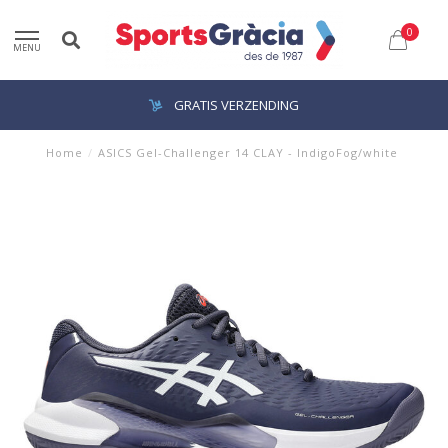
0
MENU
GRATIS VERZENDING
Home
/
ASICS Gel-Challenger 14 CLAY - IndigoFog/white