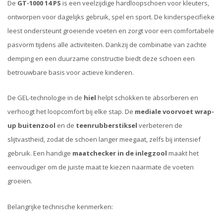
De
GT-1000 14 PS
is een veelzijdige hardloopschoen voor kleuters,
ontworpen voor dagelijks gebruik, spel en sport. De kinderspecifieke
leest ondersteunt groeiende voeten en zorgt voor een comfortabele
pasvorm tijdens alle activiteiten. Dankzij de combinatie van zachte
demping en een duurzame constructie biedt deze schoen een
betrouwbare basis voor actieve kinderen.
De GEL-technologie in de
hiel
helpt schokken te absorberen en
verhoogt het loopcomfort bij elke stap. De
mediale voorvoet wrap-
up buitenzool
en de
teenrubberstiksel
verbeteren de
slijtvastheid, zodat de schoen langer meegaat, zelfs bij intensief
gebruik. Een handige
maatchecker in de inlegzool
maakt het
eenvoudiger om de juiste maat te kiezen naarmate de voeten
groeien.
Belangrijke technische kenmerken: