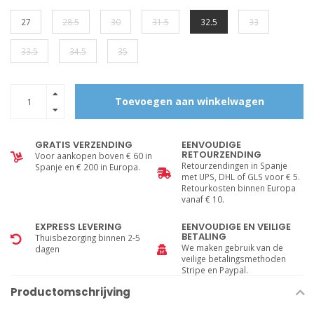
27
28.5
30
31.5
32.5
33
33.5
34.5
35
Toevoegen aan winkelwagen
GRATIS VERZENDING
EENVOUDIGE
RETOURZENDING
Voor aankopen boven € 60 in
Retourzendingen in Spanje
Spanje en € 200 in Europa.
met UPS, DHL of GLS voor € 5.
Retourkosten binnen Europa
vanaf € 10.
EXPRESS LEVERING
EENVOUDIGE EN VEILIGE
BETALING
Thuisbezorging binnen 2-5
We maken gebruik van de
dagen
veilige betalingsmethoden
Stripe en Paypal.
Productomschrijving