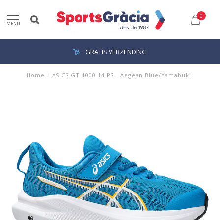
0
MENU
GRATIS VERZENDING
Home
/
ASICS GT-1000 14 PS - Aegean Blue/Yamabuki