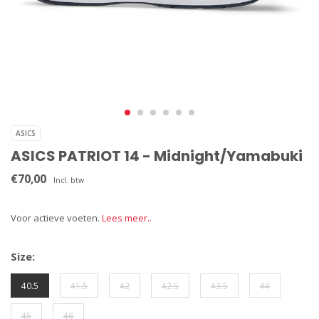
ASICS
ASICS PATRIOT 14 - Midnight/Yamabuki
€70,00
Incl. btw
Voor actieve voeten.
Lees meer..
Size:
40.5
41.5
42
42.5
43.5
44
45
46