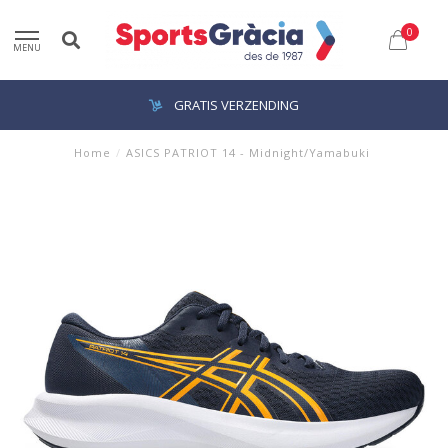
0
MENU
GRATIS VERZENDING
Home
/
ASICS PATRIOT 14 - Midnight/Yamabuki