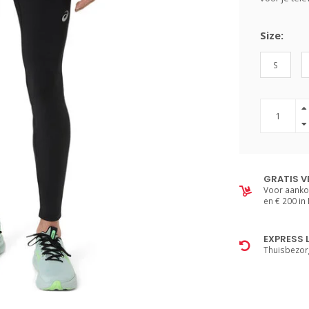
Size:
S
GRATIS V
Voor aanko
en € 200 in
EXPRESS 
Thuisbezor