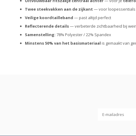
Uitvouwbaar ritszakje centraal achter
— voor je
telef
Twee steekvakken aan de zijkant
— voor loopessentials
Veilige koordtailleband
— past altijd perfect
Reflecterende details
— verbeterde zichtbaarheid bij weini
Samenstelling:
78% Polyester / 22% Spandex
Minstens 50% van het basismateriaal
is gemaakt van ger