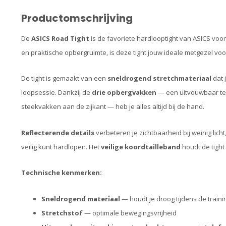
Productomschrijving
De
ASICS Road Tight
is de favoriete hardlooptight van ASICS voo
en praktische opbergruimte, is deze tight jouw ideale metgezel vo
De tight is gemaakt van een
sneldrogend stretchmateriaal
dat 
loopsessie. Dankzij de
drie opbergvakken
— een uitvouwbaar tel
steekvakken aan de zijkant — heb je alles altijd bij de hand.
Reflecterende details
verbeteren je zichtbaarheid bij weinig licht
veilig kunt hardlopen. Het
veilige koordtailleband
houdt de tight 
Technische kenmerken:
Sneldrogend materiaal
— houdt je droog tijdens de traini
Stretchstof
— optimale bewegingsvrijheid