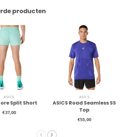
erde producten
ASICS
ASICS
ore Split Short
ASICS Road Seamless SS
ASI
Top
€37,00
€55,00