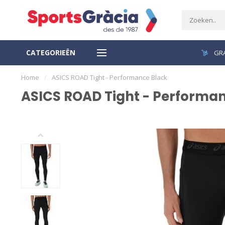
CATEGORIEËN
VEILIGE BETALING
GRA
Home
/
ASICS ROAD Tight - Performance Black
ASICS ROAD Tight - Performa