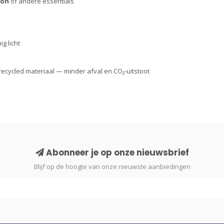
oon
of andere essentials
g licht
ecycled materiaal — minder afval en CO₂-uitstoot
Abonneer je op onze nieuwsbrief
Blijf op de hoogte van onze nieuwste aanbiedingen