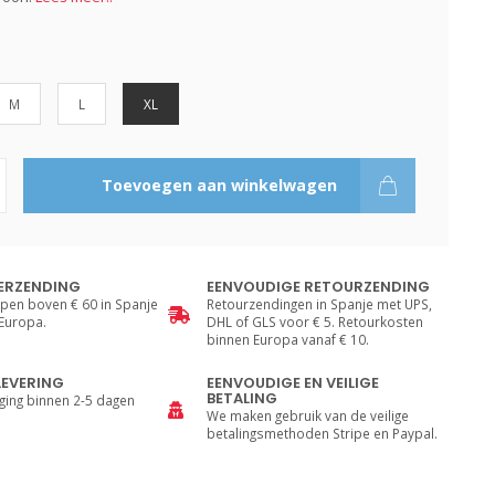
M
L
XL
Toevoegen aan winkelwagen
ERZENDING
EENVOUDIGE RETOURZENDING
pen boven € 60 in Spanje
Retourzendingen in Spanje met UPS,
 Europa.
DHL of GLS voor € 5. Retourkosten
binnen Europa vanaf € 10.
LEVERING
EENVOUDIGE EN VEILIGE
BETALING
ging binnen 2-5 dagen
We maken gebruik van de veilige
betalingsmethoden Stripe en Paypal.