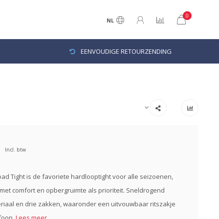
0
NL
EENVOUDIGE RETOURZENDING
Incl. btw
ad Tight is de favoriete hardlooptight voor alle seizoenen,
et comfort en opbergruimte als prioriteit. Sneldrogend
riaal en drie zakken, waaronder een uitvouwbaar ritszakje
efoon.
Lees meer..