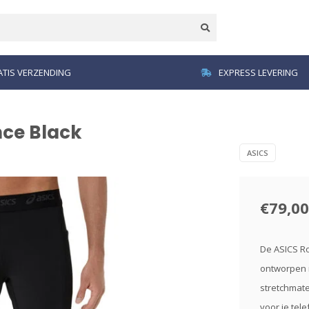
TIS VERZENDING
EXPRESS LEVERING
nce Black
ASICS
€79,00
De ASICS Ro
ontworpen m
stretchmate
voor je tel