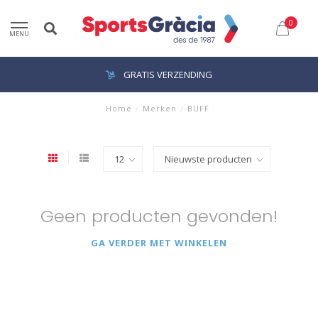
0
MENU
GRATIS VERZENDING
Home
/
Merken
/
BUFF
Geen producten gevonden!
GA VERDER MET WINKELEN