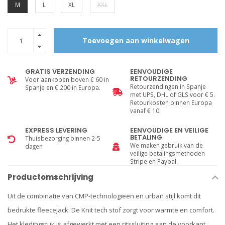
M
L
XL
XXL
Toevoegen aan winkelwagen
GRATIS VERZENDING
EENVOUDIGE
RETOURZENDING
Voor aankopen boven € 60 in
Retourzendingen in Spanje
Spanje en € 200 in Europa.
met UPS, DHL of GLS voor € 5.
Retourkosten binnen Europa
vanaf € 10.
EXPRESS LEVERING
EENVOUDIGE EN VEILIGE
BETALING
Thuisbezorging binnen 2-5
We maken gebruik van de
dagen
veilige betalingsmethoden
Stripe en Paypal.
Productomschrijving
Uit de combinatie van CMP-technologieën en urban stijl komt dit
bedrukte fleecejack. De Knit tech stof zorgt voor warmte en comfort.
Het kledingstuk is afgewerkt met een ritssluiting aan de voorkant,