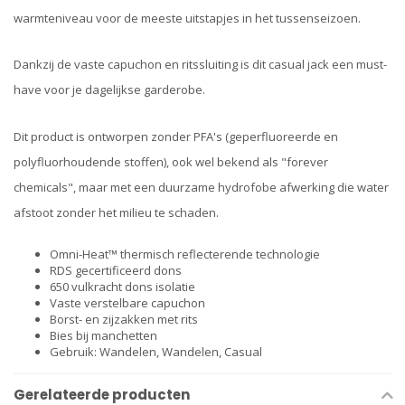
warmteniveau voor de meeste uitstapjes in het tussenseizoen.
Dankzij de vaste capuchon en ritssluiting is dit casual jack een must-
have voor je dagelijkse garderobe.
Dit product is ontworpen zonder PFA's (geperfluoreerde en
polyfluorhoudende stoffen), ook wel bekend als "forever
chemicals", maar met een duurzame hydrofobe afwerking die water
afstoot zonder het milieu te schaden.
Omni-Heat™ thermisch reflecterende technologie
RDS gecertificeerd dons
650 vulkracht dons isolatie
Vaste verstelbare capuchon
Borst- en zijzakken met rits
Bies bij manchetten
Gebruik: Wandelen, Wandelen, Casual
Gerelateerde producten