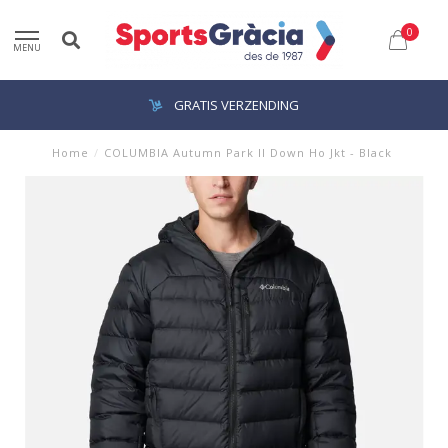
0
MENU
GRATIS VERZENDING
Home
/
COLUMBIA Autumn Park II Down Ho Jkt - Black