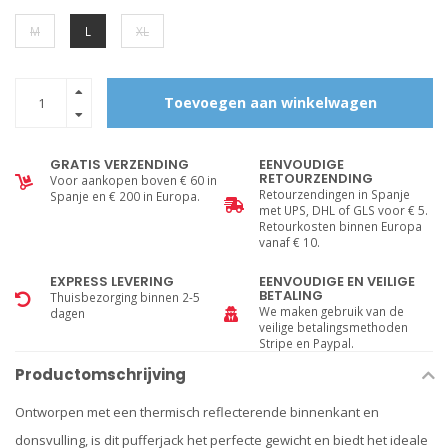
M
L
XL
Toevoegen aan winkelwagen
GRATIS VERZENDING
EENVOUDIGE
RETOURZENDING
Voor aankopen boven € 60 in
Retourzendingen in Spanje
Spanje en € 200 in Europa.
met UPS, DHL of GLS voor € 5.
Retourkosten binnen Europa
vanaf € 10.
EXPRESS LEVERING
EENVOUDIGE EN VEILIGE
BETALING
Thuisbezorging binnen 2-5
We maken gebruik van de
dagen
veilige betalingsmethoden
Stripe en Paypal.
Productomschrijving
Ontworpen met een thermisch reflecterende binnenkant en
donsvulling, is dit pufferjack het perfecte gewicht en biedt het ideale