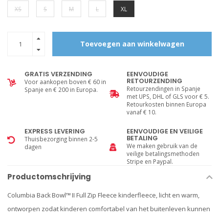
XS
S
M
L
XL
Toevoegen aan winkelwagen
GRATIS VERZENDING
EENVOUDIGE
RETOURZENDING
Voor aankopen boven € 60 in
Retourzendingen in Spanje
Spanje en € 200 in Europa.
met UPS, DHL of GLS voor € 5.
Retourkosten binnen Europa
vanaf € 10.
EXPRESS LEVERING
EENVOUDIGE EN VEILIGE
BETALING
Thuisbezorging binnen 2-5
We maken gebruik van de
dagen
veilige betalingsmethoden
Stripe en Paypal.
Productomschrijving
Columbia Back Bowl™ II Full Zip Fleece kinderfleece, licht en warm,
ontworpen zodat kinderen comfortabel van het buitenleven kunnen