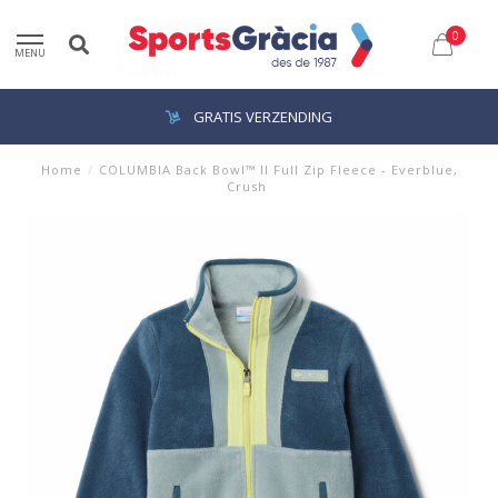
0
MENU
GRATIS VERZENDING
Home
/
COLUMBIA Back Bowl™ II Full Zip Fleece - Everblue,
Crush