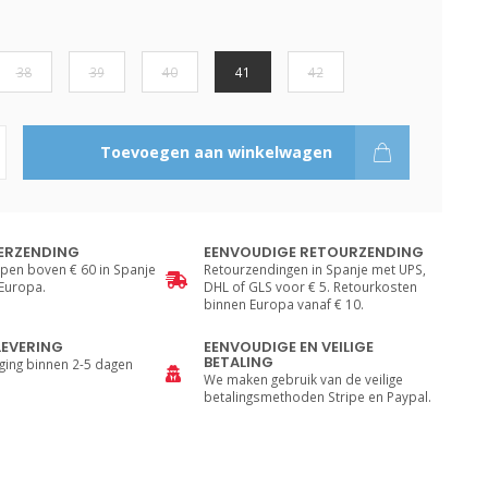
38
39
40
41
42
Toevoegen aan winkelwagen
ERZENDING
EENVOUDIGE RETOURZENDING
pen boven € 60 in Spanje
Retourzendingen in Spanje met UPS,
 Europa.
DHL of GLS voor € 5. Retourkosten
binnen Europa vanaf € 10.
LEVERING
EENVOUDIGE EN VEILIGE
BETALING
ging binnen 2-5 dagen
We maken gebruik van de veilige
betalingsmethoden Stripe en Paypal.