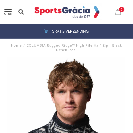
0
MENU
GRATIS VERZENDING
Home
/
COLUMBIA Rugged Ridge™ High Pile Half Zip - Black
Deschutes