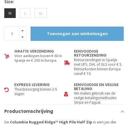
Size:
M
L
XL
Toevoegen aan winkelwagen
GRATIS VERZENDING
EENVOUDIGE
RETOURZENDING
Voor aankopen boven € 60 in
Retourzendingen in Spanje
Spanje en € 200 in Europa.
met UPS, DHL of GLS voor € 5.
Retourkosten binnen Europa
vanaf € 10.
EXPRESS LEVERING
EENVOUDIGE EN VEILIGE
BETALING
Thuisbezorging binnen 2-5
We maken gebruik van de
dagen
veilige betalingsmethoden
Stripe en Paypal.
Productomschrijving
De
Columbia Rugged Ridge™ High Pile Half Zip
is een jas die