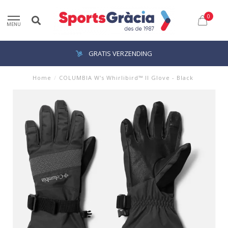
0
MENU
GRATIS VERZENDING
Home
/
COLUMBIA W's Whirlibird™ II Glove - Black