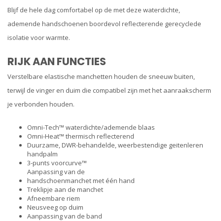
Blijf de hele dag comfortabel op de met deze waterdichte,
ademende handschoenen boordevol reflecterende gerecyclede
isolatie voor warmte.
RIJK AAN FUNCTIES
Verstelbare elastische manchetten houden de sneeuw buiten,
terwijl de vinger en duim die compatibel zijn met het aanraakscherm
je verbonden houden.
Omni-Tech™ waterdichte/ademende blaas
Omni-Heat™ thermisch reflecterend
Duurzame, DWR-behandelde, weerbestendige geitenleren
handpalm
3-punts voorcurve™
Aanpassing van de
handschoenmanchet met één hand
Treklipje aan de manchet
Afneembare riem
Neusveeg op duim
Aanpassing van de band