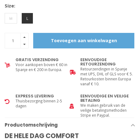
Size:
M
L
Toevoegen aan winkelwagen
GRATIS VERZENDING
EENVOUDIGE
RETOURZENDING
Voor aankopen boven € 60 in
Retourzendingen in Spanje
Spanje en € 200 in Europa.
met UPS, DHL of GLS voor € 5.
Retourkosten binnen Europa
vanaf € 10.
EXPRESS LEVERING
EENVOUDIGE EN VEILIGE
BETALING
Thuisbezorging binnen 2-5
We maken gebruik van de
dagen
veilige betalingsmethoden
Stripe en Paypal.
Productomschrijving
DE HELE DAG COMFORT