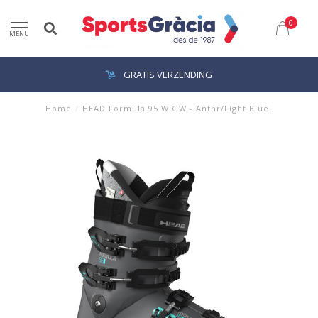
0
MENU
GRATIS VERZENDING
Home
/
HEAD Formula 95 W GW - Anthr/Light Blue