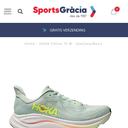
0
MENU
GRATIS VERZENDING
Home
/
HOKA Clifton 10 W - SeaGlass/Neon