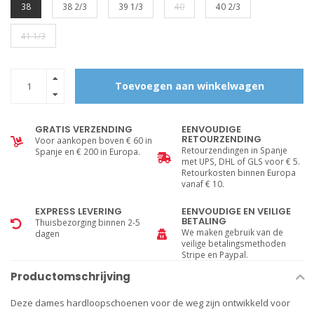
38
38 2/3
39 1/3
40
40 2/3
41 1/3
Toevoegen aan winkelwagen
GRATIS VERZENDING
EENVOUDIGE
RETOURZENDING
Voor aankopen boven € 60 in
Retourzendingen in Spanje
Spanje en € 200 in Europa.
met UPS, DHL of GLS voor € 5.
Retourkosten binnen Europa
vanaf € 10.
EXPRESS LEVERING
EENVOUDIGE EN VEILIGE
BETALING
Thuisbezorging binnen 2-5
We maken gebruik van de
dagen
veilige betalingsmethoden
Stripe en Paypal.
Productomschrijving
Deze dames hardloopschoenen voor de weg zijn ontwikkeld voor