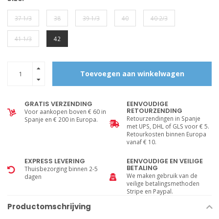
37 1/3
38
39 1/3
40
40 2/3
41 1/3
42
Toevoegen aan winkelwagen
GRATIS VERZENDING
EENVOUDIGE
RETOURZENDING
Voor aankopen boven € 60 in
Retourzendingen in Spanje
Spanje en € 200 in Europa.
met UPS, DHL of GLS voor € 5.
Retourkosten binnen Europa
vanaf € 10.
EXPRESS LEVERING
EENVOUDIGE EN VEILIGE
BETALING
Thuisbezorging binnen 2-5
We maken gebruik van de
dagen
veilige betalingsmethoden
Stripe en Paypal.
Productomschrijving