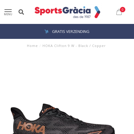
0
MENU
GRATIS VERZENDING
Home
/
HOKA Clifton 9 W - Black / Copper