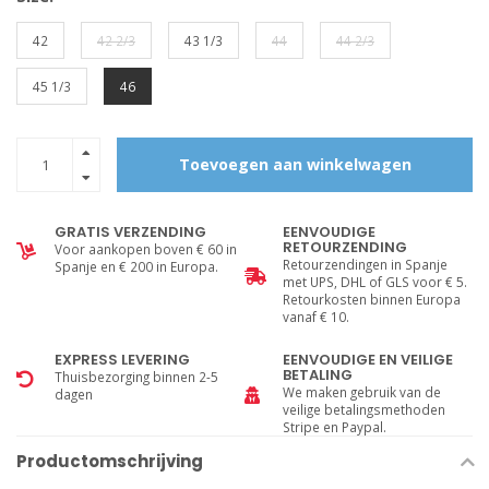
42
42 2/3
43 1/3
44
44 2/3
45 1/3
46
Toevoegen aan winkelwagen
GRATIS VERZENDING
EENVOUDIGE
RETOURZENDING
Voor aankopen boven € 60 in
Retourzendingen in Spanje
Spanje en € 200 in Europa.
met UPS, DHL of GLS voor € 5.
Retourkosten binnen Europa
vanaf € 10.
EXPRESS LEVERING
EENVOUDIGE EN VEILIGE
BETALING
Thuisbezorging binnen 2-5
We maken gebruik van de
dagen
veilige betalingsmethoden
Stripe en Paypal.
Productomschrijving