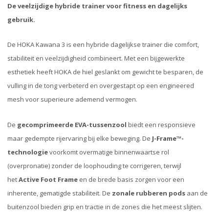
De veelzijdige hybride trainer voor fitness en dagelijks
gebruik.
De HOKA Kawana 3 is een hybride dagelijkse trainer die comfort,
stabiliteit en veelzijdigheid combineert. Met een bijgewerkte
esthetiek heeft HOKA de hiel geslankt om gewicht te besparen, de
vulling in de tong verbeterd en overgestapt op een engineered
mesh voor superieure ademend vermogen.
De
gecomprimeerde EVA-tussenzool
biedt een responsieve
maar gedempte rijervaring bij elke beweging. De
J-Frame™-
technologie
voorkomt overmatige binnenwaartse rol
(overpronatie) zonder de loophouding te corrigeren, terwijl
het
Active Foot Frame
en de brede basis zorgen voor een
inherente, gematigde stabiliteit. De
zonale rubberen pods
aan de
buitenzool bieden grip en tractie in de zones die het meest slijten.