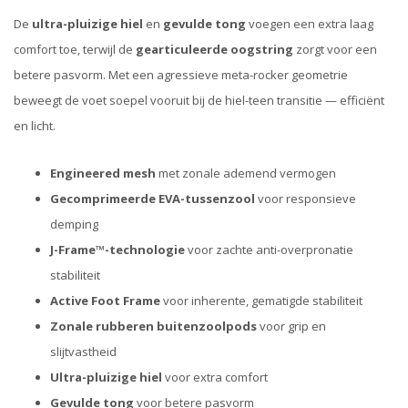
De
ultra-pluizige hiel
en
gevulde tong
voegen een extra laag
comfort toe, terwijl de
gearticuleerde oogstring
zorgt voor een
betere pasvorm. Met een agressieve meta-rocker geometrie
beweegt de voet soepel vooruit bij de hiel-teen transitie — efficiënt
en licht.
Engineered mesh
met zonale ademend vermogen
Gecomprimeerde EVA-tussenzool
voor responsieve
demping
J-Frame™-technologie
voor zachte anti-overpronatie
stabiliteit
Active Foot Frame
voor inherente, gematigde stabiliteit
Zonale rubberen buitenzoolpods
voor grip en
slijtvastheid
Ultra-pluizige hiel
voor extra comfort
Gevulde tong
voor betere pasvorm