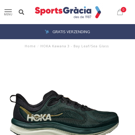
0
MENU
GRATIS VERZENDING
Home
/
HOKA Kawana 3 - Bay Leaf/Sea Glass