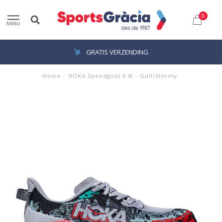
0
MENU
GRATIS VERZENDING
Home
/
HOKA Speedgoat 6 W - Gull/Stormy