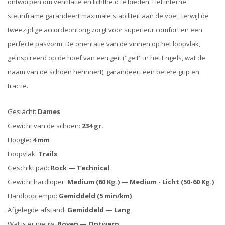
ontworpen om ventilatie en lichtheid te bieden. Het interne
steunframe garandeert maximale stabiliteit aan de voet, terwijl de
tweezijdige accordeontong zorgt voor superieur comfort en een
perfecte pasvorm. De oriëntatie van de vinnen op het loopvlak,
geïnspireerd op de hoef van een geit ("geit" in het Engels, wat de
naam van de schoen herinnert), garandeert een betere grip en
tractie.
Geslacht:
Dames
Gewicht van de schoen:
234 gr.
Hoogte:
4 mm
Loopvlak:
Trails
Geschikt pad:
Rock — Technical
Gewicht hardloper:
Medium (60 Kg.) — Medium - Licht (50-60 Kg.)
Hardlooptempo:
Gemiddeld (5 min/km)
Afgelegde afstand:
Gemiddeld — Lang
Wat is er nieuw:
Boven — Ontwerp