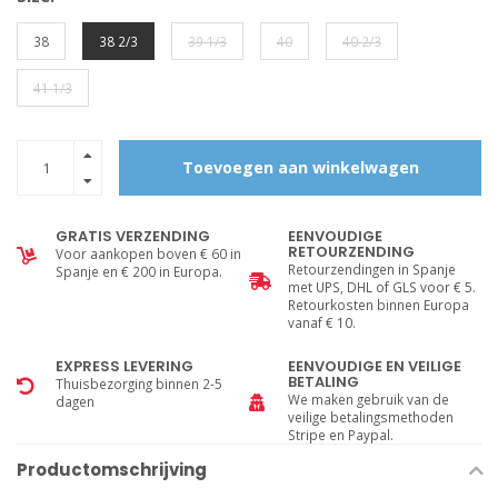
38
38 2/3
39 1/3
40
40 2/3
41 1/3
Toevoegen aan winkelwagen
GRATIS VERZENDING
EENVOUDIGE
RETOURZENDING
Voor aankopen boven € 60 in
Retourzendingen in Spanje
Spanje en € 200 in Europa.
met UPS, DHL of GLS voor € 5.
Retourkosten binnen Europa
vanaf € 10.
EXPRESS LEVERING
EENVOUDIGE EN VEILIGE
BETALING
Thuisbezorging binnen 2-5
We maken gebruik van de
dagen
veilige betalingsmethoden
Stripe en Paypal.
Productomschrijving