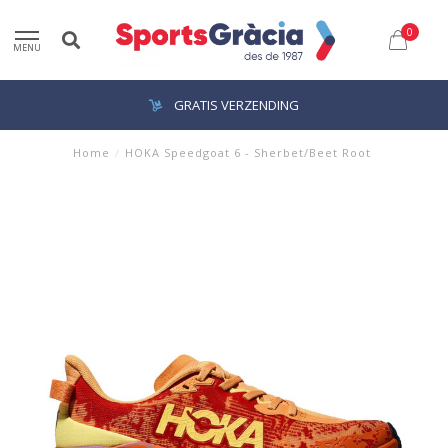
0
MENU
GRATIS VERZENDING
Home
/
HOKA Speedgoat 6 - Sherbet/Beet Root