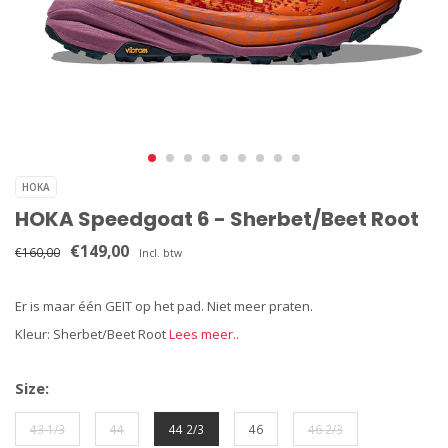
HOKA
HOKA Speedgoat 6 - Sherbet/Beet Root
€149,00
€160,00
Incl. btw
Er is maar één GEIT op het pad. Niet meer praten.
Kleur: Sherbet/Beet Root
Lees meer..
Size:
43 1/3
44
44 2/3
46
46 2/3