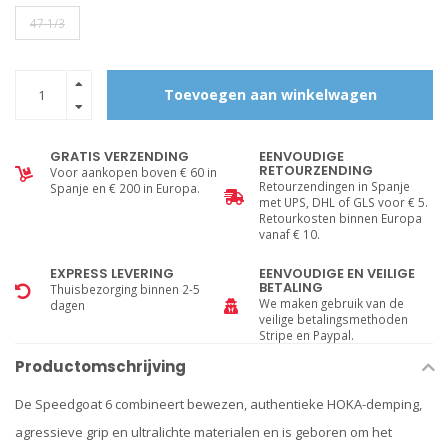
47 1/3
Toevoegen aan winkelwagen
GRATIS VERZENDING
EENVOUDIGE
RETOURZENDING
Voor aankopen boven € 60 in
Retourzendingen in Spanje
Spanje en € 200 in Europa.
met UPS, DHL of GLS voor € 5.
Retourkosten binnen Europa
vanaf € 10.
EXPRESS LEVERING
EENVOUDIGE EN VEILIGE
BETALING
Thuisbezorging binnen 2-5
We maken gebruik van de
dagen
veilige betalingsmethoden
Stripe en Paypal.
Productomschrijving
De Speedgoat 6 combineert bewezen, authentieke HOKA-demping,
agressieve grip en ultralichte materialen en is geboren om het