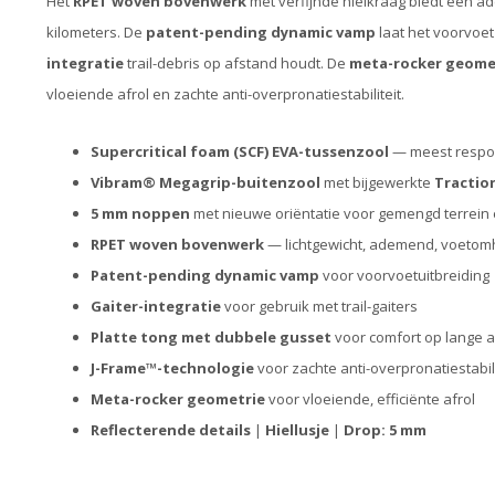
Het
RPET woven bovenwerk
met verfijnde hielkraag biedt een 
kilometers. De
patent-pending dynamic vamp
laat het voorvoet 
integratie
trail-debris op afstand houdt. De
meta-rocker geome
vloeiende afrol en zachte anti-overpronatiestabiliteit.
Supercritical foam (SCF) EVA-tussenzool
— meest respo
Vibram® Megagrip-buitenzool
met bijgewerkte
Tractio
5 mm noppen
met nieuwe oriëntatie voor gemengd terrein 
RPET woven bovenwerk
— lichtgewicht, ademend, voetom
Patent-pending dynamic vamp
voor voorvoetuitbreiding
Gaiter-integratie
voor gebruik met trail-gaiters
Platte tong met dubbele gusset
voor comfort op lange 
J-Frame™-technologie
voor zachte anti-overpronatiestabili
Meta-rocker geometrie
voor vloeiende, efficiënte afrol
Reflecterende details
|
Hiellusje
|
Drop: 5 mm