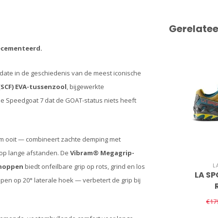
Gerelate
ecementeerd.
ate in de geschiedenis van de meest iconische
(SCF) EVA-tussenzool
, bijgewerkte
t de Speedgoat 7 dat de GOAT-status niets heeft
 ooit — combineert zachte demping met
g op lange afstanden. De
Vibram® Megagrip-
L
noppen
biedt onfeilbare grip op rots, grind en los
LA SP
en op 20° laterale hoek — verbetert de grip bij
€17