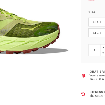
Size:
41 1/3
44 2/3
GRATIS V
Voor aanko
en € 200 in
EXPRESS 
Thuisbezor