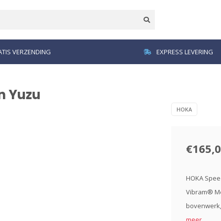
TIS VERZENDING
EXPRESS LEVERING
n Yuzu
HOKA
€165,
HOKA Speedg
Vibram® Me
bovenwerk, g
meer..