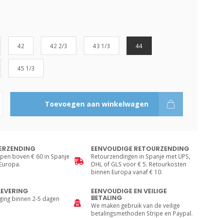
42
42 2/3
43 1/3
44
45 1/3
Toevoegen aan winkelwagen
ERZENDING
EENVOUDIGE RETOURZENDING
pen boven € 60 in Spanje
Retourzendingen in Spanje met UPS,
 Europa.
DHL of GLS voor € 5. Retourkosten
binnen Europa vanaf € 10.
LEVERING
EENVOUDIGE EN VEILIGE
BETALING
ging binnen 2-5 dagen
We maken gebruik van de veilige
betalingsmethoden Stripe en Paypal.