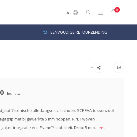
0
NL
EENVOUDIGE RETOURZENDING
00
Incl. btw
oat 7 iconische alledaagse trailschoen. SCF EVA-tussenzool,
gagrip met bijgewerkte 5 mm noppen, RPET woven
aiter-integratie en J-Frame™ stabiliteit. Drop: 5 mm.
Lees