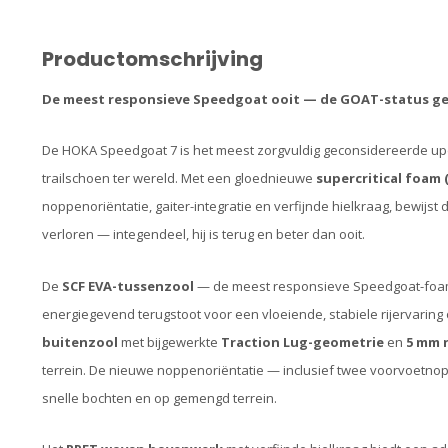
Productomschrijving
De meest responsieve Speedgoat ooit — de GOAT-status g
De HOKA Speedgoat 7 is het meest zorgvuldig geconsidereerde upd
trailschoen ter wereld. Met een gloednieuwe
supercritical foam 
noppenoriëntatie, gaiter-integratie en verfijnde hielkraag, bewijs
verloren — integendeel, hij is terug en beter dan ooit.
De
SCF EVA-tussenzool
— de meest responsieve Speedgoat-foam
energiegevend terugstoot voor een vloeiende, stabiele rijervarin
buitenzool
met bijgewerkte
Traction Lug-geometrie
en
5 mm 
terrein. De nieuwe noppenoriëntatie — inclusief twee voorvoetnopp
snelle bochten en op gemengd terrein.