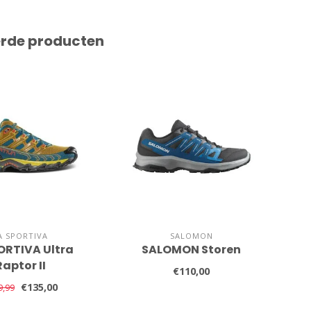
erde producten
A SPORTIVA
SALOMON
ORTIVA Ultra
SALOMON Storen
LA
Raptor II
€110,00
€135,00
9,99