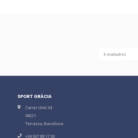
SPORT GRÀCIA
Carrer Unió 34
08221
Terrassa, Barcelona
+34 937 89 17 03