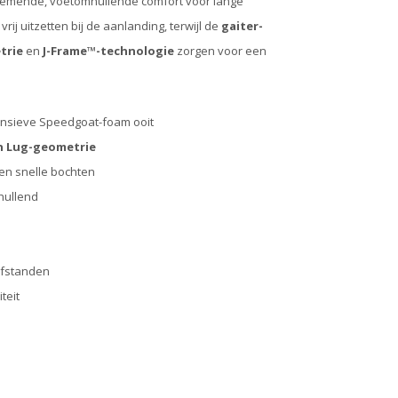
ademende, voetomhullende comfort voor lange
vrij uitzetten bij de aanlanding, terwijl de
gaiter-
trie
en
J-Frame™-technologie
zorgen voor een
nsieve Speedgoat-foam ooit
n Lug-geometrie
en snelle bochten
hullend
afstanden
teit