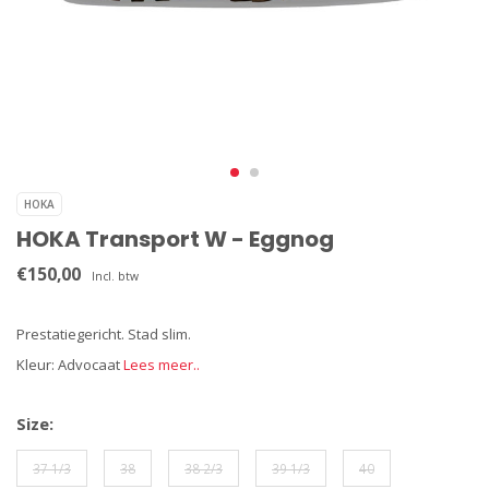
HOKA
HOKA Transport W - Eggnog
€150,00
Incl. btw
Prestatiegericht. Stad slim.
Kleur: Advocaat
Lees meer..
Size:
37 1/3
38
38 2/3
39 1/3
40