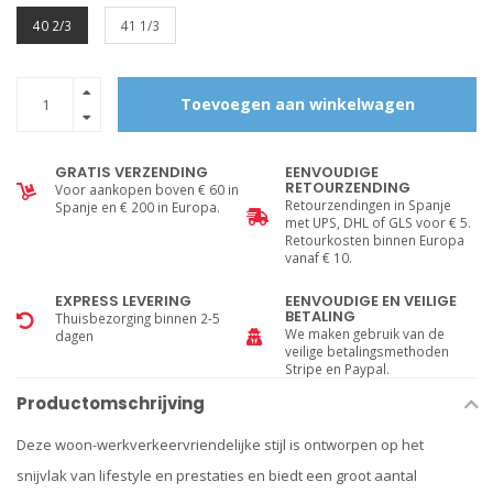
40 2/3
41 1/3
Toevoegen aan winkelwagen
GRATIS VERZENDING
EENVOUDIGE
RETOURZENDING
Voor aankopen boven € 60 in
Retourzendingen in Spanje
Spanje en € 200 in Europa.
met UPS, DHL of GLS voor € 5.
Retourkosten binnen Europa
vanaf € 10.
EXPRESS LEVERING
EENVOUDIGE EN VEILIGE
BETALING
Thuisbezorging binnen 2-5
We maken gebruik van de
dagen
veilige betalingsmethoden
Stripe en Paypal.
Productomschrijving
Deze woon-werkverkeervriendelijke stijl is ontworpen op het
snijvlak van lifestyle en prestaties en biedt een groot aantal