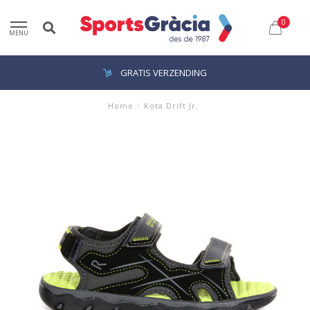
0
MENU
GRATIS VERZENDING
Home
/
Kota Drift Jr.