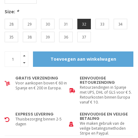
Size:
*
28
29
30
31
32
33
34
35
38
39
36
37
Toevoegen aan winkelwagen
GRATIS VERZENDING
EENVOUDIGE
RETOURZENDING
Voor aankopen boven € 60 in
Retourzendingen in Spanje
Spanje en € 200 in Europa.
met UPS, DHL of GLS voor € 5.
Retourkosten binnen Europa
vanaf € 10.
EXPRESS LEVERING
EENVOUDIGE EN VEILIGE
BETALING
Thuisbezorging binnen 2-5
We maken gebruik van de
dagen
veilige betalingsmethoden
Stripe en Paypal.