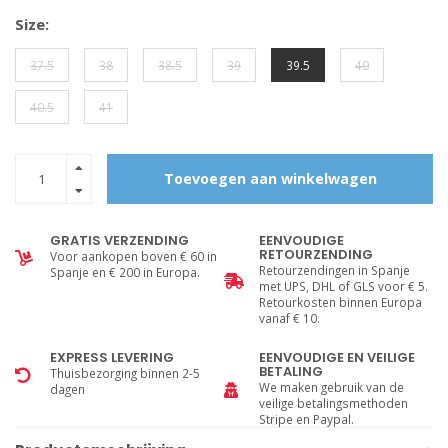
Size:
37.5
38
38.5
39
39.5
40
40.5
41
Toevoegen aan winkelwagen
GRATIS VERZENDING
EENVOUDIGE
RETOURZENDING
Voor aankopen boven € 60 in
Retourzendingen in Spanje
Spanje en € 200 in Europa.
met UPS, DHL of GLS voor € 5.
Retourkosten binnen Europa
vanaf € 10.
EXPRESS LEVERING
EENVOUDIGE EN VEILIGE
BETALING
Thuisbezorging binnen 2-5
We maken gebruik van de
dagen
veilige betalingsmethoden
Stripe en Paypal.