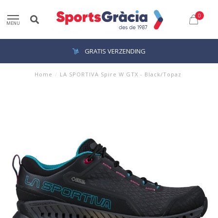
0
MENU
GRATIS VERZENDING
Home
/
LA SPORTIVA Spire W GTX - Black/Topaz