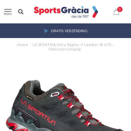
0
MENU
GRATIS VERZENDING
Home
/
LA SPORTIVA Ultra Raptor II Leather W GTX -
Charcoal/Lollipop