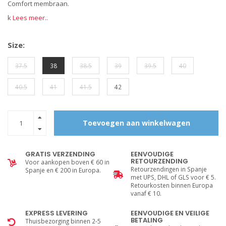
Comfort membraan.
k
Lees meer..
Size:
37.5
38
38.5
39
39.5
40
40.5
41
41.5
42
Toevoegen aan winkelwagen
GRATIS VERZENDING
EENVOUDIGE
RETOURZENDING
Voor aankopen boven € 60 in
Retourzendingen in Spanje
Spanje en € 200 in Europa.
met UPS, DHL of GLS voor € 5.
Retourkosten binnen Europa
vanaf € 10.
EXPRESS LEVERING
EENVOUDIGE EN VEILIGE
BETALING
Thuisbezorging binnen 2-5