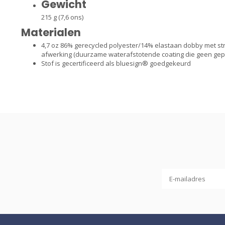
Gewicht
215 g (7,6 ons)
Materialen
4,7 oz 86% gerecycled polyester/14% elastaan dobby met stre
afwerking (duurzame waterafstotende coating die geen gep
Stof is gecertificeerd als bluesign® goedgekeurd