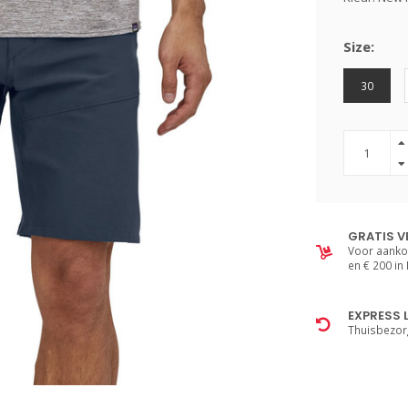
Size:
30
GRATIS V
Voor aanko
en € 200 in
EXPRESS 
Thuisbezor