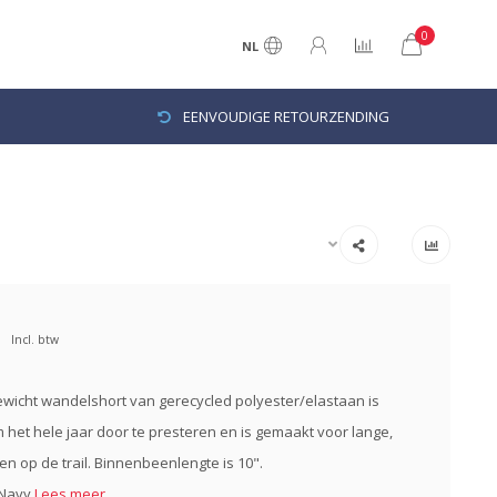
0
NL
EENVOUDIGE RETOURZENDING
Incl. btw
ewicht wandelshort van gerecycled polyester/elastaan is
het hele jaar door te presteren en is gemaakt voor lange,
en op de trail. Binnenbeenlengte is 10".
 Navy
Lees meer..