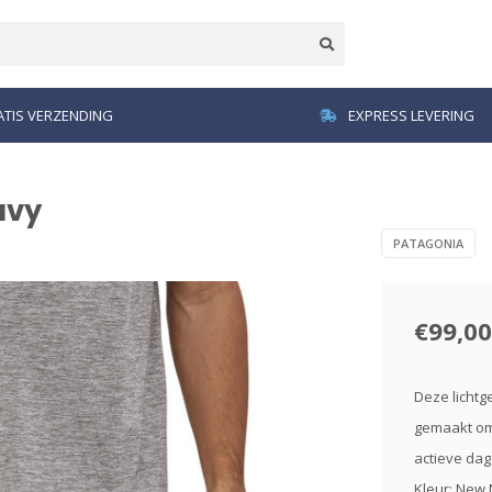
TIS VERZENDING
EXPRESS LEVERING
avy
PATAGONIA
€99,00
Deze lichtg
gemaakt om 
actieve dag
Kleur: New