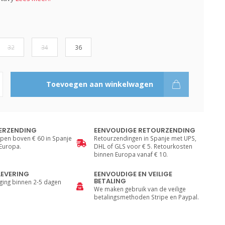
32
34
36
Toevoegen aan winkelwagen
ERZENDING
EENVOUDIGE RETOURZENDING
pen boven € 60 in Spanje
Retourzendingen in Spanje met UPS,
 Europa.
DHL of GLS voor € 5. Retourkosten
binnen Europa vanaf € 10.
LEVERING
EENVOUDIGE EN VEILIGE
BETALING
ging binnen 2-5 dagen
We maken gebruik van de veilige
betalingsmethoden Stripe en Paypal.