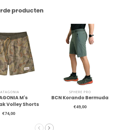
erde producten
PATAGONIA
SPHERE PRO
AGONIA M's
BCN Korando Bermuda
PAT
k Volley Shorts
€49,00
€74,00