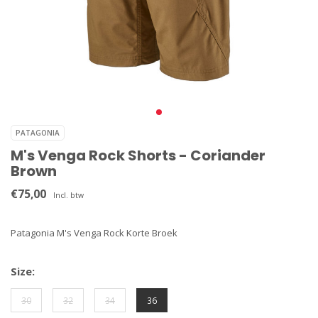
PATAGONIA
M's Venga Rock Shorts - Coriander
Brown
€75,00
Incl. btw
Patagonia M's Venga Rock Korte Broek
Size:
30
32
34
36