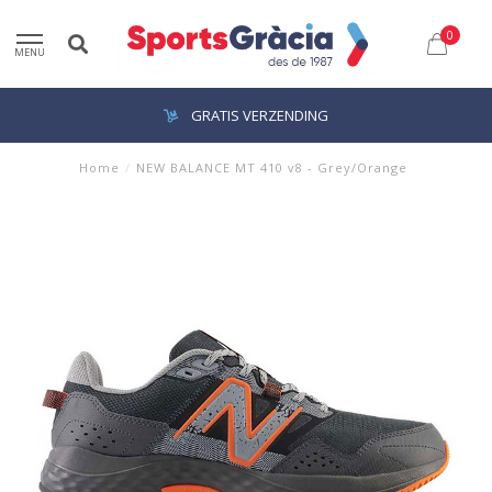
0
MENU
GRATIS VERZENDING
Home
/
NEW BALANCE MT 410 v8 - Grey/Orange