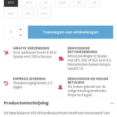
40.5
41.5
42
42.5
43
44
44.5
45
45.5
Toevoegen aan winkelwagen
GRATIS VERZENDING
EENVOUDIGE
RETOURZENDING
Voor aankopen boven € 60 in
Retourzendingen in Spanje
Spanje en € 200 in Europa.
met UPS, DHL of GLS voor € 5.
Retourkosten binnen Europa
vanaf € 10.
EXPRESS LEVERING
EENVOUDIGE EN VEILIGE
BETALING
Thuisbezorging binnen 2-5
We maken gebruik van de
dagen
veilige betalingsmethoden
Stripe en Paypal.
Productomschrijving
De New Balance 410 v8 hardloopschoen heeft een bovenwerk van