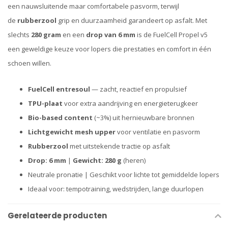
een nauwsluitende maar comfortabele pasvorm, terwijl
de
rubberzool
grip en duurzaamheid garandeert op asfalt. Met
slechts
280 gram
en een
drop van 6 mm
is de FuelCell Propel v5
een geweldige keuze voor lopers die prestaties en comfort in één
schoen willen.
FuelCell entresoul
— zacht, reactief en propulsief
TPU-plaat
voor extra aandrijving en energieterugkeer
Bio-based content
(~3%) uit hernieuwbare bronnen
Lichtgewicht mesh upper
voor ventilatie en pasvorm
Rubberzool
met uitstekende tractie op asfalt
Drop: 6 mm
|
Gewicht: 280 g
(heren)
Neutrale pronatie | Geschikt voor lichte tot gemiddelde lopers
Ideaal voor: tempotraining, wedstrijden, lange duurlopen
Gerelateerde producten