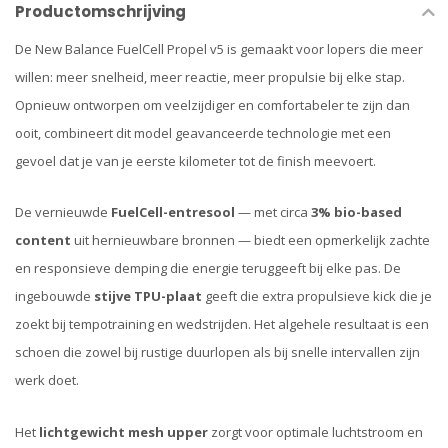
Productomschrijving
De New Balance FuelCell Propel v5 is gemaakt voor lopers die meer
willen: meer snelheid, meer reactie, meer propulsie bij elke stap.
Opnieuw ontworpen om veelzijdiger en comfortabeler te zijn dan
ooit, combineert dit model geavanceerde technologie met een
gevoel dat je van je eerste kilometer tot de finish meevoert.
De vernieuwde
FuelCell-entresool
— met circa
3% bio-based
content
uit hernieuwbare bronnen — biedt een opmerkelijk zachte
en responsieve demping die energie teruggeeft bij elke pas. De
ingebouwde
stijve TPU-plaat
geeft die extra propulsieve kick die je
zoekt bij tempotraining en wedstrijden. Het algehele resultaat is een
schoen die zowel bij rustige duurlopen als bij snelle intervallen zijn
werk doet.
Het
lichtgewicht mesh upper
zorgt voor optimale luchtstroom en