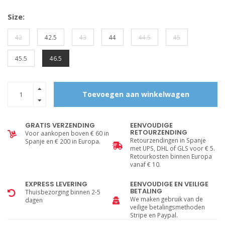
Size:
42
42.5
43
44
44.5
45
45.5
46.5
Toevoegen aan winkelwagen
GRATIS VERZENDING
EENVOUDIGE
RETOURZENDING
Voor aankopen boven € 60 in
Retourzendingen in Spanje
Spanje en € 200 in Europa.
met UPS, DHL of GLS voor € 5.
Retourkosten binnen Europa
vanaf € 10.
EXPRESS LEVERING
EENVOUDIGE EN VEILIGE
BETALING
Thuisbezorging binnen 2-5
We maken gebruik van de
dagen
veilige betalingsmethoden
Stripe en Paypal.