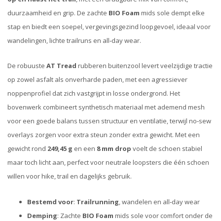
duurzaamheid en grip. De zachte
BIO Foam
mids sole dempt elke
stap en biedt een soepel, vergevingsgezind loopgevoel, ideaal voor
wandelingen, lichte trailruns en all‑day wear.
De robuuste
AT Tread
rubberen buitenzool levert veelzijdige tractie
op zowel asfalt als onverharde paden, met een agressiever
noppenprofiel dat zich vastgrijpt in losse ondergrond. Het
bovenwerk combineert synthetisch materiaal met ademend mesh
voor een goede balans tussen structuur en ventilatie, terwijl no‑sew
overlays zorgen voor extra steun zonder extra gewicht. Met een
gewicht rond
249,45 g
en een
8 mm drop
voelt de schoen stabiel
maar toch licht aan, perfect voor neutrale loopsters die één schoen
willen voor hike, trail en dagelijks gebruik.
Bestemd voor
:
Trailrunning
, wandelen en all‑day wear
Demping
: Zachte
BIO Foam
mids sole voor comfort onder de