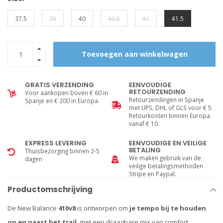
37.5
38
40
40.5
41
41.5
Toevoegen aan winkelwagen
GRATIS VERZENDING
EENVOUDIGE
RETOURZENDING
Voor aankopen boven € 60 in
Retourzendingen in Spanje
Spanje en € 200 in Europa.
met UPS, DHL of GLS voor € 5.
Retourkosten binnen Europa
vanaf € 10.
EXPRESS LEVERING
EENVOUDIGE EN VEILIGE
BETALING
Thuisbezorging binnen 2-5
We maken gebruik van de
dagen
veilige betalingsmethoden
Stripe en Paypal.
Productomschrijving
De New Balance
410v8
is ontworpen om
je tempo bij te houden
op en naast het trail
, met een draagbare mix van comfort,