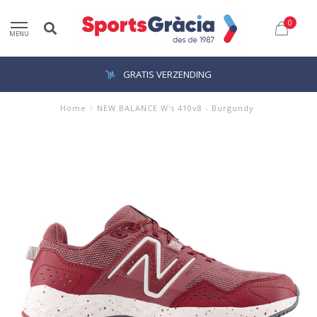
0
MENU
GRATIS VERZENDING
Home
/
NEW BALANCE W's 410v8 - Burgundy