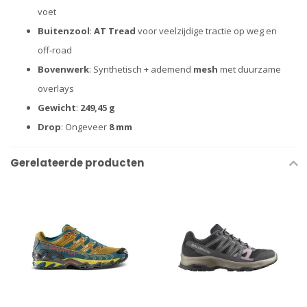
voet
Buitenzool
:
AT Tread
voor veelzijdige tractie op weg en
off‑road
Bovenwerk
: Synthetisch + ademend
mesh
met duurzame
overlays
Gewicht
:
249,45 g
Drop
: Ongeveer
8 mm
Gerelateerde producten