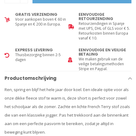
GRATIS VERZENDING
EENVOUDIGE
RETOURZENDING
Voor aankopen boven € 60 in
Retourzendingen in Spanje
Spanje en € 200 in Europa.
met UPS, DHL of GLS voor € 5.
Retourkosten binnen Europa
vanaf € 10.
EXPRESS LEVERING
EENVOUDIGE EN VEILIGE
BETALING
Thuisbezorging binnen 2-5
We maken gebruik van de
dagen
veilige betalingsmethoden
Stripe en Paypal.
Productomschrijving
Ren, spring en blijf het hele jaar door koel. Een ideale optie voor als
onze dikke fleece stof te warm is, deze short is perfect voor zowel
het schooljaar als de zomer. Zachte en lichte French Terry stof zoals
die van een klassieke jogger. Pas het trekkoord aan de binnenkant
aan om een perfecte pasvorm te bereiken, zodat je altijd in
beweging kunt blijven.