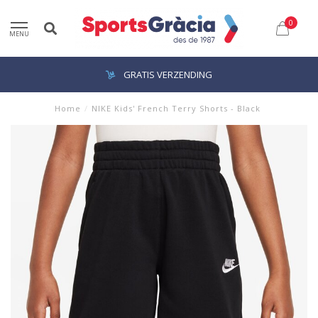
0
MENU
GRATIS VERZENDING
Home
/
NIKE Kids' French Terry Shorts - Black